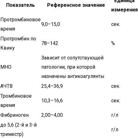
Единица
Показатель
Референсное значение
измерения
Протромбиновое
9,0–15,0
сек.
время
Протромбин по
78–142
%
Квику
Зависит от сопутствующей
МНО
патологии, при которой
назначены антикоагулянты
АЧТВ
25,4–36,9
сек.
Тромбиновое
10,3–16,6
сек.
время
Фибриноген
2,00–4,00
г/л
до 5,6 (2-й и 3-й
г/л
триместр)