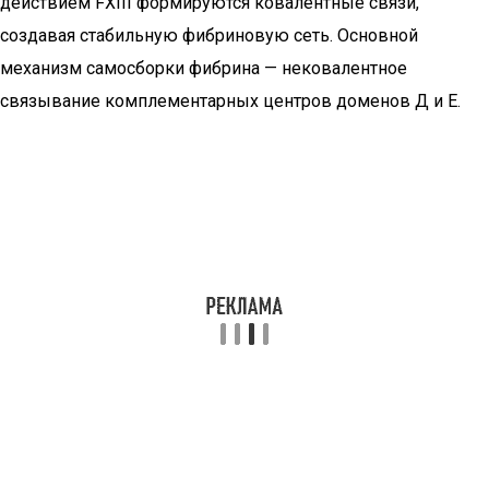
действием FXIII формируются ковалентные связи,
создавая стабильную фибриновую сеть. Основной
механизм самосборки фибрина — нековалентное
связывание комплементарных центров доменов Д и Е.