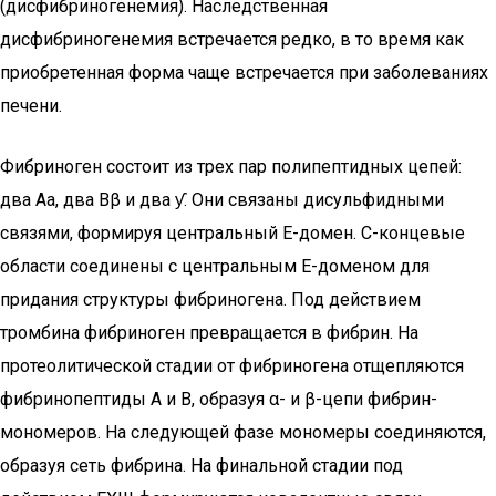
(дисфибриногенемия). Наследственная
дисфибриногенемия встречается редко, в то время как
приобретенная форма чаще встречается при заболеваниях
печени.
Фибриноген состоит из трех пар полипептидных цепей:
два Аа, два Bβ и два ƴ. Они связаны дисульфидными
связями, формируя центральный E-домен. C-концевые
области соединены с центральным E-доменом для
придания структуры фибриногена. Под действием
тромбина фибриноген превращается в фибрин. На
протеолитической стадии от фибриногена отщепляются
фибринопептиды А и В, образуя α- и β-цепи фибрин-
мономеров. На следующей фазе мономеры соединяются,
образуя сеть фибрина. На финальной стадии под