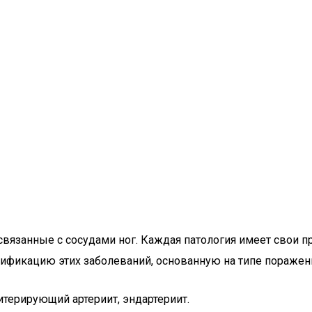
язанные с сосудами ног. Каждая патология имеет свои пр
ссификацию этих заболеваний, основанную на типе пораже
итерирующий артериит, эндартериит.