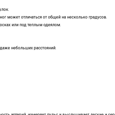
улок.
ног может отличаться от общей на несколько градусов.
носках или под теплым одеялом.
даже небольших расстояний.
ность артерий, измеряет пульс и выслушивает легкие и с