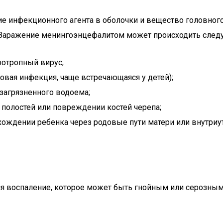
е инфекционного агента в оболочки и вещество головного
и. Заражение менингоэнцефалитом может происходить сле
ротропный вирус;
вая инфекция, чаще встречающаяся у детей);
з загрязненного водоема;
полостей или повреждении костей черепа;
ождении ребенка через родовые пути матери или внутриут
ся воспаление, которое может быть гнойным или серозным 