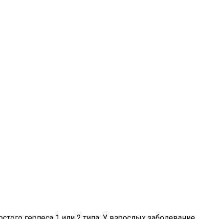
того герпеса 1 или 2 типа. У взрослых заболевание