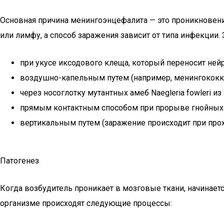
Основная причина менингоэнцефалита — это проникновени
или лимфу, а способ заражения зависит от типа инфекци
при укусе иксодового клеща, который переносит ней
воздушно-капельным путем (например, менингококко
через носоглотку мутантных амеб Naegleria fowleri и
прямым контактным способом при прорыве гнойных 
вертикальным путем (заражение происходит при прох
Патогенез
Когда возбудитель проникает в мозговые ткани, начинает
организме происходят следующие процессы: