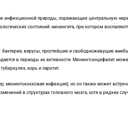
е инфекционной природы, поражающее центральную нервну
тологических состояний: менингита, при котором воспаляю
бактерии, вирусы, простейшие и свободноживущие амебы 
ается в периоды их активности. Менингоэнцефалит может
туберкулез, корь и паротит.
р, менингококковая инфекция), но он также может встреч
зменений в структурах головного мозга, хотя в редких слу