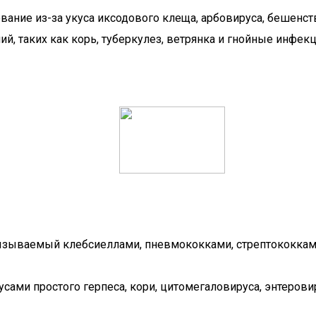
вание из-за укуса иксодового клеща, арбовируса, бешенств
ий, таких как корь, туберкулез, ветрянка и гнойные инфек
вызываемый клебсиеллами, пневмококками, стрептококкам
усами простого герпеса, кори, цитомегаловируса, энтеров