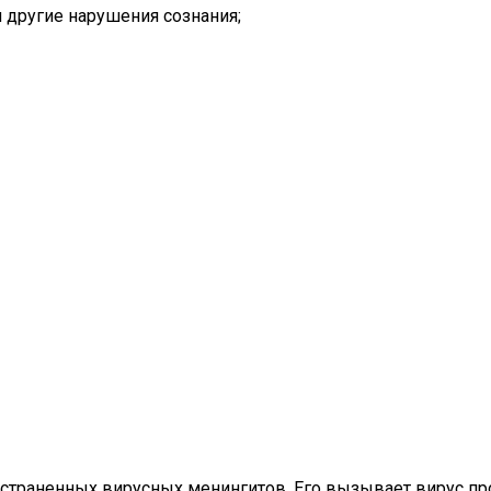
 другие нарушения сознания;
траненных вирусных менингитов. Его вызывает вирус прос