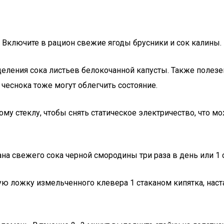
 Включите в рацион свежие ягоды брусники и сок калины.
ления сока листьев белокочанной капусты. Также полезен 
чеснока тоже могут облегчить состояние.
му стеклу, чтобы снять статическое электричество, что м
акана свежего сока черной смородины три раза в день или 1
ую ложку измельченного клевера 1 стаканом кипятка, наста