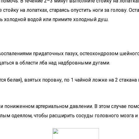
 помочь. В течение 2–3 минут выполните стойку на лопатка
е стойку на лопатках, стараясь опустить ноги за голову. О
сь холодной водой или примите холодный душ.
оспалениями придаточных пазух, остеохондрозом шейного
ться в области лба над надбровными дугами.
 белая), взятых поровну, по 1 чайной ложке на 2 стакана к
ри пониженном артериальном давлении. В этом случае помо
плым одеялом, чтобы расширить сосуды головного мозга и 