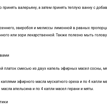
 принять валерьяну, а затем принять теплую ванну с доба
есеннего, зверобоя и мелиссы лимонной в равных пропорц
чного или зори лекарственной. Также полезно мыть голов
твами
й платок смесью из двух капель эфирных масел сосны, мя
2 каплями эфирного масла мускатного ореха и по 4 капли м
и масла апельсина и по 4 капли масел герани и мяты.
тики