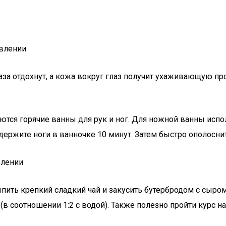
авлении
аза отдохнут, а кожа вокруг глаз получит ухаживающую пр
уются горячие ванны для рук и ног. Для ножной ванны исп
ержите ноги в ванночке 10 минут. Затем быстро ополоснит
влении
ить крепкий сладкий чай и закусить бутербродом с сыром
 соотношении 1:2 с водой). Также полезно пройти курс на