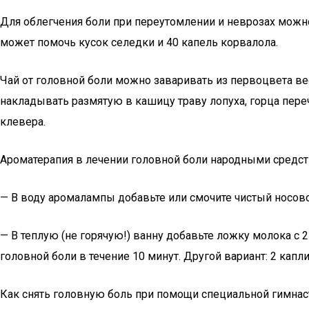
Для облегчения боли при переутомлении и неврозах можно
может помочь кусок селедки и 40 капель корвалола.
Чай от головной боли можно заваривать из первоцвета в
накладывать размятую в кашицу траву лопуха, горца пере
клевера.
Ароматерапия в лечении головной боли народными средс
— В воду аромалампы добавьте или смочите чистый носово
— В теплую (не горячую!) ванну добавьте ложку молока с 
головной боли в течение 10 минут. Другой вариант: 2 капл
Как снять головную боль при помощи специальной гимнас