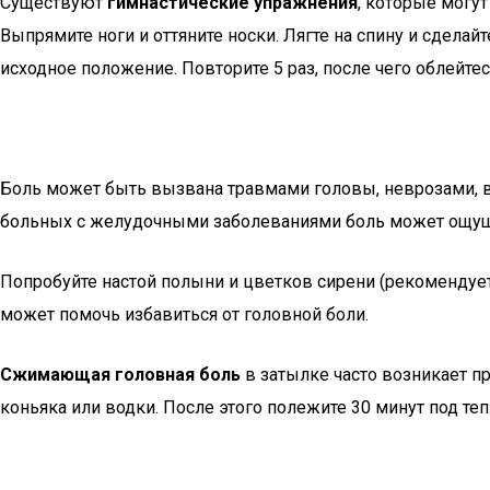
Существуют
гимнастические упражнения
, которые могут
Выпрямите ноги и оттяните носки. Лягте на спину и сделайт
исходное положение. Повторите 5 раз, после чего облейте
Боль может быть вызвана травмами головы, неврозами, в
больных с желудочными заболеваниями боль может ощуща
Попробуйте настой полыни и цветков сирени (рекомендуется
может помочь избавиться от головной боли.
Сжимающая головная боль
в затылке часто возникает п
коньяка или водки. После этого полежите 30 минут под те