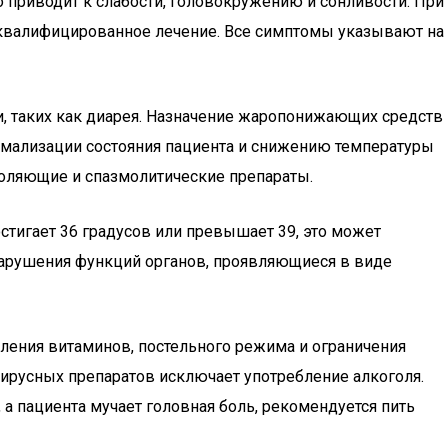
о приводит к слабости, головокружению и сонливости. При
я квалифицированное лечение. Все симптомы указывают на
и, таких как диарея. Назначение жаропонижающих средств
ормализации состояния пациента и снижению температуры
утоляющие и спазмолитические препараты.
тигает 36 градусов или превышает 39, это может
нарушения функций органов, проявляющиеся в виде
ления витаминов, постельного режима и ограничения
ирусных препаратов исключает употребление алкоголя.
 а пациента мучает головная боль, рекомендуется пить