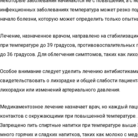
некоторые заболевания начинаются не с повышения, а с н
инфекционных заболеваниях температура может резко подн
начало болезни, которую может определить только опытн
Лечение, назначенное врачом, направлено на стабилизаци
при температуре до 39 градусов, противовоспалительных
до 36 градусов. Для облегчения симптомов, таких как ли
Особое внимание следует уделить лечению антибиотиками 
свидетельствовать о лихорадке и общей слабости пациен
лихорадки или изменений артериального давления.
Медикаментозное лечение назначает врач, но каждый паци
контактов с окружающими при повышенной температуре. 
Запрещено пить спиртные напитки при температуре выше 38
много горячих и сладких напитков, таких как молоко с мед