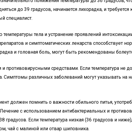
езначительного понижения температуры до 36 градусов, чт
яться до 39 градусов, начинается лихорадка, и требуетс
ый специалист.
ю температуры тела и устранение проявлений интоксикаци
 препаратов и симптоматических лекарств способствует н
хорадка и головная боль, могут быть рекомендованы боле
и противовирусными средствами. Если температура не дос
та. Симптомы различных заболеваний могут указывать на 
ент должен помнить о важности обильного питья, употреб
Лечение с использованием антибактериальных и противов
 градусов. Если температура низкая (36 градусов и ниже),
ом, чай с малиной или отвар шиповника.