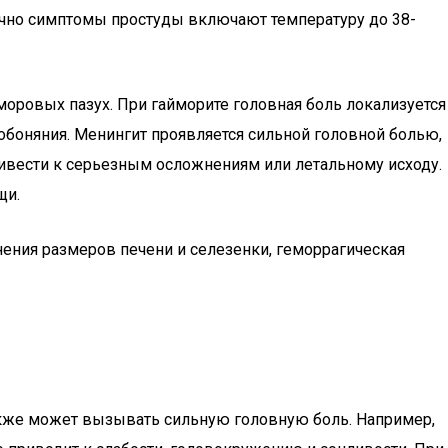
бычно симптомы простуды включают температуру до 38-
моровых пазух. При гайморите головная боль локализуется
 обоняния. Менингит проявляется сильной головной болью,
ривести к серьезным осложнениям или летальному исходу.
щи.
енения размеров печени и селезенки, геморрагическая
кже может вызывать сильную головную боль. Например,