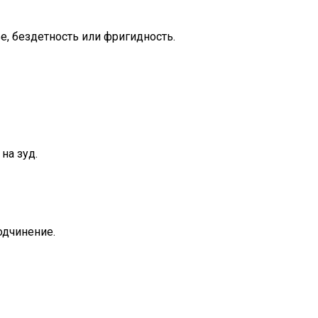
е, бездетность или фригидность.
на зуд.
одчинение.