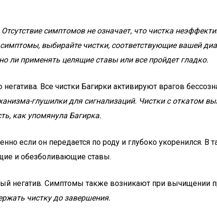
Отсутствие симптомов не означает, что чистка неэффективн
 симптомы, выбирайте чистки, соответствующие вашей диа
но ли применять целящие ставы или все пройдет гладко.
о негатива. Все чистки Багирки активируют врагов бессозн
еханизма-глушилки для сигнализаций. Чистки с откатом вы
сть, как упомянула Багирка.
бенно если он передается по роду и глубоко укоренился. 
щие и обезболивающие ставы.
лый негатив. Симптомы также возникают при вычищении п
ержать чистку до завершения.