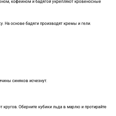
оном, кофеином и бадягой укрепляют кровеносные
. На основе бадяги производят кремы и гели.
ичины синяков исчезнут.
т кругов. Оберните кубики льда в марлю и протирайте