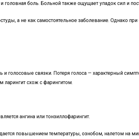
и головная боль. Больной также ощущает упадок сил и пос
студы, а не как самостоятельное заболевание. Однако при
нь и голосовые связки. Потеря голоса — характерный симп
ом ларингит схож с фарингитом.
вляется ангина или тонзиллофарингит.
ждается повышением температуры, ознобом, налетом на ми