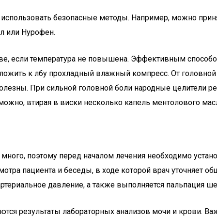
о использовать безопасные методы. Например, можно прин
л или Нурофен.
ове, если температура не повышена. Эффективным способ
ложить к лбу прохладный влажный компресс. От головной 
полезны. При сильной головной боли народные целители 
можно, втирая в виски несколько капель ментолового мас
 много, поэтому перед началом лечения необходимо устан
мотра пациента и беседы, в ходе которой врач уточняет о
 артериальное давление, а также выполняется пальпация ш
чаются результаты лабораторных анализов мочи и крови. В