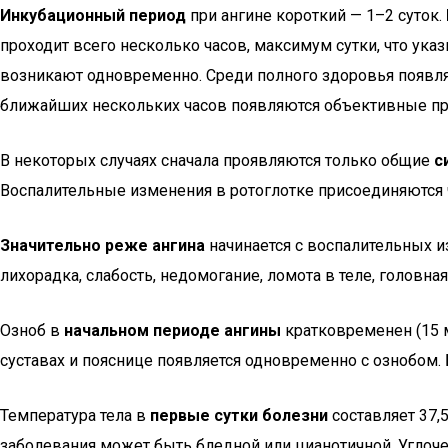
Инкубационный период
при ангине короткий — 1–2 суток.
проходит всего несколько часов, максимум сутки, что ук
возникают одновременно. Среди полного здоровья появляютс
ближайших нескольких часов появляются объективные при
В некоторых случаях сначала проявляются только общие
с
Воспалительные изменения в ротоглотке присоединяются ч
Значительно реже ангина
начинается с воспалительных из
лихорадка, слабость, недомогание, ломота в теле, головна
Озноб в
начальном периоде ангины
кратковременен (15 м
суставах и пояснице появляется одновременно с ознобом. 
Температура тела в
первые сутки болезни
составляет 37,
заболевания может быть бледной или цианотичной. Углоч