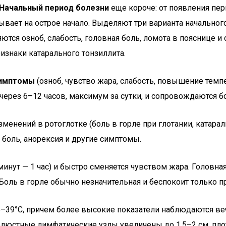
Начальный период болезни
еще короче: от появления пе
азывает на острое начало. Выделяют три варианта начальн
я озноб, слабость, головная боль, ломота в пояснице и су
знаки катарального тонзиллита.
имптомы
(озноб, чувство жара, слабость, повышение темпе
ерез 6–12 часов, максимум за сутки, и сопровождаются бо
менений в ротоглотке (боль в горле при глотании, катарал
я боль, анорексия и другие симптомы.
инут — 1 час) и быстро сменяется чувством жара. Головная
Боль в горле обычно незначительная и беспокоит только пр
5–39°С, причем более высокие показатели наблюдаются ве
елюстные лимфатические узлы увеличены до 1,5–2 см, пло