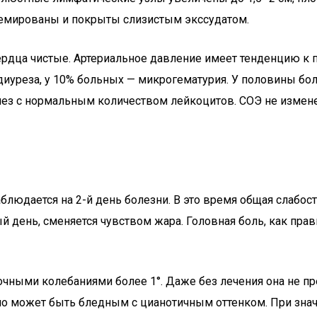
емированы и покрыты слизистым экссудатом.
сердца чистые. Артериальное давление имеет тенденцию 
диуреза, у 10% больных — микрогематурия. У половины б
ез с нормальным количеством лейкоцитов. СОЭ не измене
людается на 2-й день болезни. В это время общая слабость
ень, сменяется чувством жара. Головная боль, как правил
точными колебаниями более 1°. Даже без лечения она не пр
оно может быть бледным с цианотичным оттенком. При зн