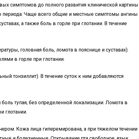
рвых симптомов до полного развития клинической картины
ого периода. Чаще всего общие и местные симптомы ангины
ставах, а также боль в горле при глотании. В течение
ратуры, головная боль, ломота в пояснице и суставах).
лями в горле при глотании.
ьный тонзиллит). В течение суток к ним добавляются
 боль тупая, без определенной локализации. Ломота в
и глотании.
чером. Кожа лица гиперемирована, а при тяжелом течении
тные и болезненные. Открывание рта свободное, язык