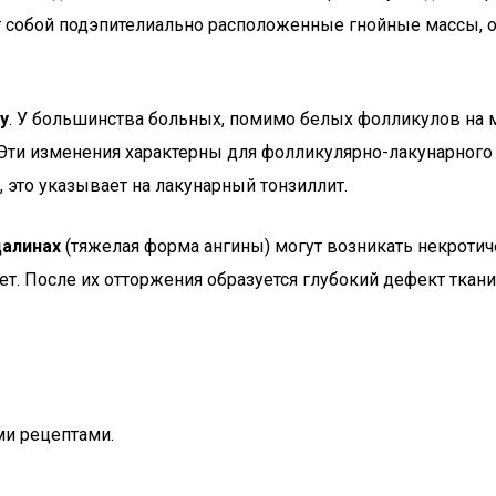
ют собой подэпителиально расположенные гнойные массы,
у
. У большинства больных, помимо белых фолликулов на 
Эти изменения характерны для фолликулярно-лакунарного 
 это указывает на лакунарный тонзиллит.
далинах
(тяжелая форма ангины) могут возникать некротич
т. После их отторжения образуется глубокий дефект ткани
ми рецептами.