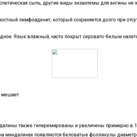
ерпетическая сыпь, другие виды экзантемы для ангины не 
стный лимфоаденит, который сохраняется долго при отсу
дное. Язык влажный, часто покрыт серовато-белым налетом
о мешает
алины также гиперемированы и увеличены примерно в 1,5 
в на миндалинах появляются беловатые фолликулы диамет