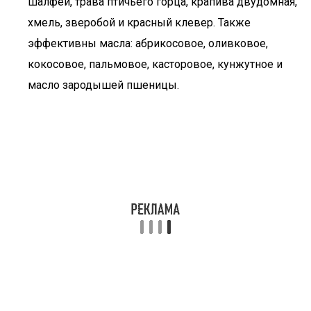
шалфей, трава птичьего горца, крапива двудомная,
хмель, зверобой и красный клевер. Также
эффективны масла: абрикосовое, оливковое,
кокосовое, пальмовое, касторовое, кунжутное и
масло зародышей пшеницы.