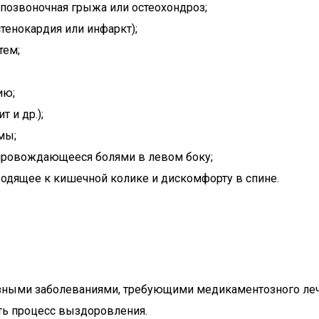
жпозвоночная грыжа или остеохондроз;
тенокардия или инфаркт);
тем;
ию;
 и др.);
мы;
опровождающееся болями в левом боку;
водящее к кишечной колике и дискомфорту в спине.
ными заболеваниями, требующими медикаментозного лече
ть процесс выздоровления.