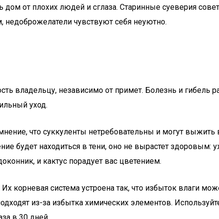
ть дом от плохих людей и сглаза. Старинные суеверия сове
м, недоброжелатели чувствуют себя неуютно.
адость владельцу, независимо от примет. Болезнь и гибель 
ильный уход.
 мнение, что суккуленты нетребовательны и могут выжить 
тение будет находиться в тени, оно не вырастет здоровым:
оконник, и кактус порадует вас цветением.
. Их корневая система устроена так, что избыток влаги мож
одходят из-за избытка химических элементов. Используйт
за в 30 дней.