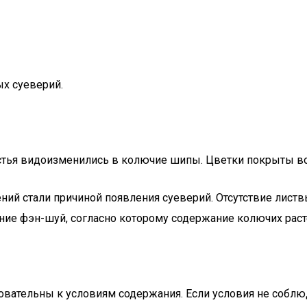
ых суеверий.
истья видоизменились в колючие шипы. Цветки покрыты во
тений стали причиной появления суеверий. Отсутствие лист
ние фэн-шуй, согласно которому содержание колючих раст
бовательны к условиям содержания. Если условия не соблюд