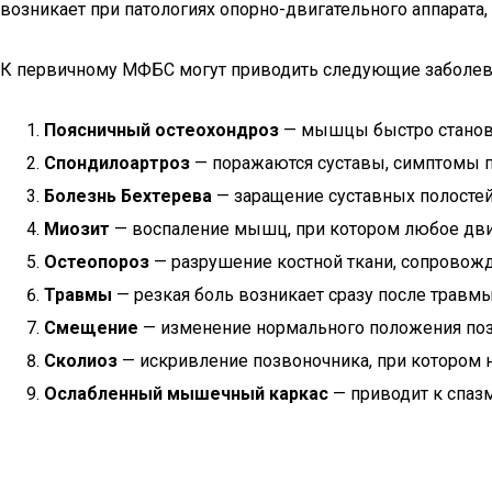
возникает при патологиях опорно-двигательного аппарата,
К первичному МФБС могут приводить следующие заболев
Поясничный остеохондроз
— мышцы быстро становят
Спондилоартроз
— поражаются суставы, симптомы пр
Болезнь Бехтерева
— заращение суставных полостей
Миозит
— воспаление мышц, при котором любое дв
Остеопороз
— разрушение костной ткани, сопровож
Травмы
— резкая боль возникает сразу после травмы
Смещение
— изменение нормального положения поз
Сколиоз
— искривление позвоночника, при котором н
Ослабленный мышечный каркас
— приводит к спаз