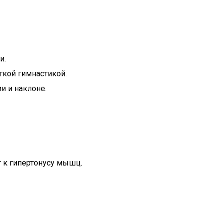
и.
гкой гимнастикой.
и и наклоне.
т к гипертонусу мышц.