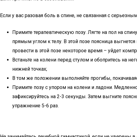
Если у вас разовая боль в спине, не связанная с серьезн
Примите терапевтическую позу. Лягте на пол на спину
прямым углом к телу. В этой позе поясница выгнется 
провести в этой позе некоторое время – уйдет компр
Встаньте на колени перед стулом и обопритесь на не
нижней точках;
В том же положении выполняйте прогибы, покачиваясь
Примите позу с упором на колени и ладони. Медленн
зафиксируйтесь на 2-3 секунды. Затем выгните поясн
упражнение 5-6 раз.
Не занимайтесь лечебной гимнастикой, если не уверены в 