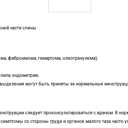
жней части спины
ма, фибромиома, гамартома, олеогранулема);
олипа эндометрия;
выделения могут быть приняты за нормальные менструаци
нструации следует проконсультироваться с врачом. В но
 симптомы со стороны груди и органов малого таза часто 