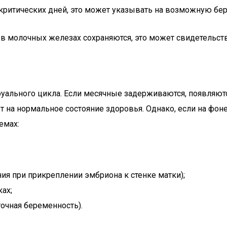
я критических дней, это может указывать на возможную бе
 в молочных железах сохраняются, это может свидетельст
ального цикла. Если месячные задерживаются, появляютс
т на нормальное состояние здоровья. Однако, если на фо
емах:
я при прикреплении эмбриона к стенке матки);
ах;
очная беременность).