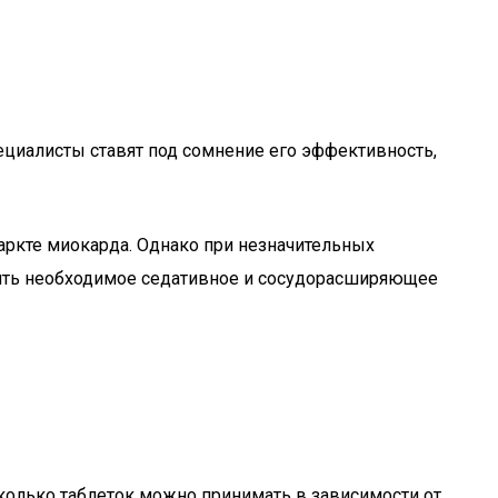
ециалисты ставят под сомнение его эффективность,
ркте миокарда. Однако при незначительных
ить необходимое седативное и сосудорасширяющее
колько таблеток можно принимать в зависимости от