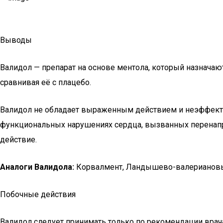
Выводы
Валидол — препарат на основе ментола, который назначаю
сравнивая её с плацебо.
Валидол не обладает выраженным действием и неэффекти
функциональных нарушениях сердца, вызванных перенапр
действие.
Аналоги Валидола:
Корвалмент, Ландышево-валериановы
Побочные действия
Валидол следует принимать только по рекомендации врача