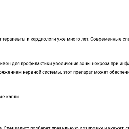
т терапевты и кардиологи уже много лет. Современные сп
вен для профилактики увеличения зоны некроза при инфа
яжением нервной системы, этот препарат может обеспеч
е капли.
. Специалист подберет правильную дозировку и укажет, с