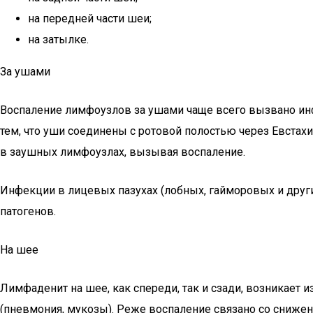
на передней части шеи;
на затылке.
За ушами
Воспаление лимфоузлов за ушами чаще всего вызвано инфек
тем, что уши соединены с ротовой полостью через Евстахи
в заушных лимфоузлах, вызывая воспаление.
Инфекции в лицевых пазухах (лобных, гайморовых и други
патогенов.
На шее
Лимфаденит на шее, как спереди, так и сзади, возникает и
(пневмония, мукозы). Реже воспаление связано со снижен