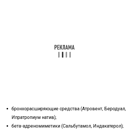
бронхорасширяющие средства (Атровент, Беродуал,
Ипратропиум натив);
бета-адреномиметики (Сальбутамол, Индакатерол);