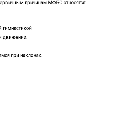
К первичным причинам МФБС относятся:
й гимнастикой.
и движении.
мся при наклонах.