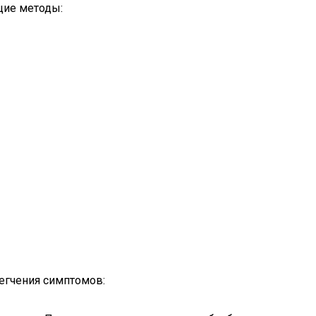
щие методы:
легчения симптомов: