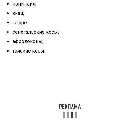
пони тайл;
зизи;
гофре;
сенегальские косы;
афролоконы;
тайские косы.