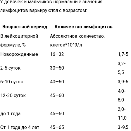
У девочек и мальчиков нормальные значения
лимфоцитов варьируются с возрастом:
Возрастной период
Количество лимфоцитов
В лейкоцитарной
Абсолютное количество,
формуле, %
клеток*10^9/л
Новорожденные
16—32
1,7-5
3,2-
2-5 суток
30—50
5,5
6-10 суток
40—60
3,9-6
4,0-
12-30 суток
45—60
8,0
2,0-
до 1 года
45—60
11,0
От 1 года до 4 лет
45—65
3-9,5