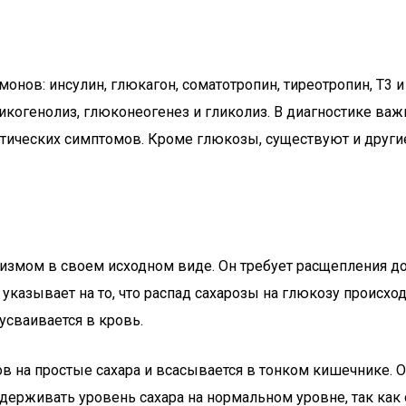
нов: инсулин, глюкагон, соматотропин, тиреотропин, Т3 и
ликогенолиз, глюконеогенез и гликолиз. В диагностике ва
етических симптомов. Кроме глюкозы, существуют и други
ганизмом в своем исходном виде. Он требует расщепления
указывает на то, что распад сахарозы на глюкозу происхо
усваивается в кровь.
дов на простые сахара и всасывается в тонком кишечнике
ерживать уровень сахара на нормальном уровне, так как 