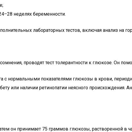
е;
24–28 неделях беременности.
полнительных лабораторных тестов, включая анализ на г
сомнения, проводят тест толерантности к глюкозе. Он пом
та с нормальными показателями глюкозы в крови, периоди
бету или наличии ретинопатии неясного происхождения. А
атем он принимает 75 граммов глюкозы, растворенной в ча