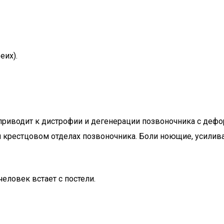
еих).
о приводит к дистрофии и дегенерации позвоночника с д
 крестцовом отделах позвоночника. Боли ноющие, усилива
еловек встает с постели.