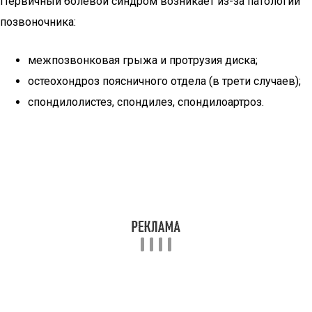
Первичный болевой синдром возникает из-за патологии
позвоночника:
межпозвонковая грыжа и протрузия диска;
остеохондроз поясничного отдела (в трети случаев);
спондилолистез, спондилез, спондилоартроз.