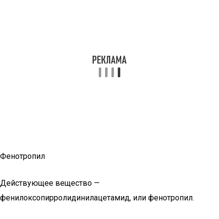
Фенотропил
Действующее вещество —
фенилоксопирролидинилацетамид, или фенотропил.