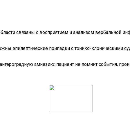
бласти связаны с восприятием и анализом вербальной ин
ожны эпилептические припадки с тонико-клоническими суд
антероградную амнезию: пациент не помнит события, про