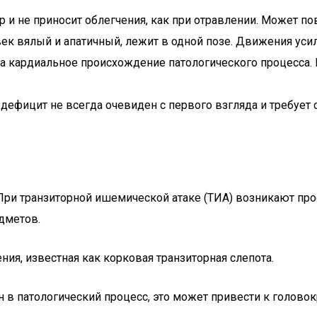
и не приносит облегчения, как при отравлении. Может пов
ек вялый и апатичный, лежит в одной позе. Движения уси
а кардиальное происхождение патологического процесса. 
ефицит не всегда очевиден с первого взгляда и требует с
ри транзиторной ишемической атаке (ТИА) возникают про
дметов.
ия, известная как корковая транзиторная слепота.
н в патологический процесс, это может привести к голово