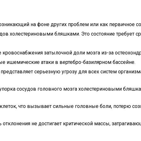
возникающий на фоне других проблем или как первичное со
ов холестериновыми бляшками. Это состояние требует сро
кровоснабжения затылочной доли мозга из-за остеохондр
ые ишемические атаки в вертебро-базилярном бассейне.
редставляет серьезную угрозу для всех систем организма
акупорка сосудов головного мозга холестериновыми бляшк
клеток, что вызывает сильные головные боли, потерю соз
ень отклонения не достигает критической массы, затрагив