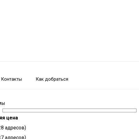
Контакты
Как добраться
омы
яя цена
928 адресов)
837 адресов)