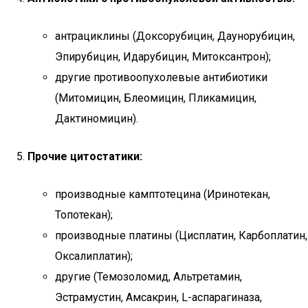
антрациклины (Доксорубицин, Даунорубицин,
Эпирубицин, Идарубицин, Митоксантрон);
другие противоопухолевые антибиотики
(Митомицин, Блеомицин, Пликамицин,
Дактиномицин).
Прочие цитостатики:
производные камптотецина (Иринотекан,
Топотекан);
производные платины (Цисплатин, Карбоплатин,
Оксалиплатин);
другие (Темозоломид, Альтретамин,
Эстрамустин, Амсакрин, L-аспарагиназа,