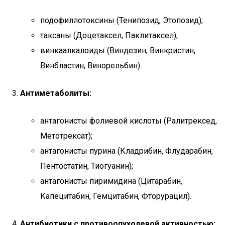
подофиллотоксины (Тенипозид, Этопозид);
таксаны (Доцетаксел, Паклитаксел);
винкаалкалоиды (Виндезин, Винкристин,
Винбластин, Винорельбин).
Антиметаболиты:
антагонисты фолиевой кислоты (Ралитрексед,
Метотрексат);
антагонисты пурина (Кладрибин, Флударабин,
Пентостатин, Тиогуанин);
антагонисты пиримидина (Цитарабин,
Капецитабин, Гемцитабин, Фторурацил).
Антибиотики с противоопухолевой активностью: