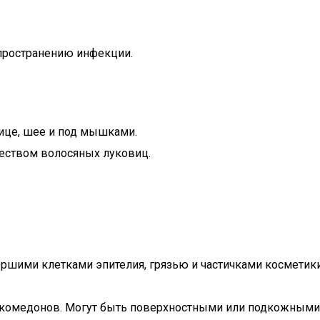
спространению инфекции.
нице, шее и под мышками.
еством волосяных луковиц.
ршими клетками эпителия, грязью и частичками косметик
комедонов. Могут быть поверхностными или подкожными