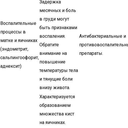
Задержка
месячных и боль
в груди могут
Воспалительные
быть признаками
процессы в
воспаления.
Антибактериальные и
матке и яичниках
Обратите
противовоспалительн
(эндометрит,
внимание на
препараты.
сальпингоофорит,
повышение
аднексит)
температуры тела
и тянущие боли
внизу живота.
Характеризуется
образованием
множества кист
на яичниках.