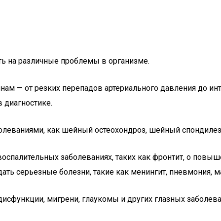
ть на различные проблемы в организме.
нам — от резких перепадов артериального давления до ин
 диагностике.
болеваниями, как шейный остеохондроз, шейный спондиле
воспалительных заболеваниях, таких как фронтит, о пов
ть серьезные болезни, такие как менингит, пневмония, ма
исфункции, мигрени, глаукомы и других глазных заболев