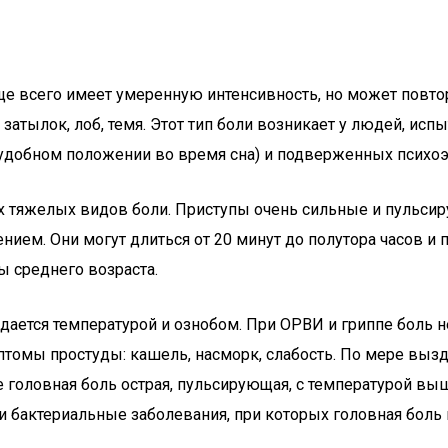
ще всего имеет умеренную интенсивность, но может повтор
 затылок, лоб, темя. Этот тип боли возникает у людей, 
еудобном положении во время сна) и подверженных психо
 тяжелых видов боли. Приступы очень сильные и пульсиру
ием. Они могут длиться от 20 минут до полутора часов и п
 среднего возраста.
дается температурой и ознобом. При ОРВИ и гриппе боль н
имптомы простуды: кашель, насморк, слабость. По мере в
 головная боль острая, пульсирующая, с температурой выше
 бактериальные заболевания, при которых головная боль 