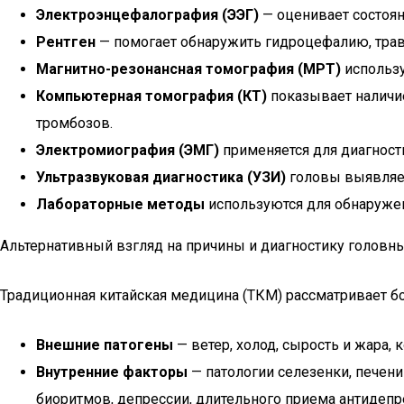
Электроэнцефалография (ЭЭГ)
— оценивает состоян
Рентген
— помогает обнаружить гидроцефалию, трав
Магнитно-резонансная томография (МРТ)
использу
Компьютерная томография (КТ)
показывает наличие
тромбозов.
Электромиография (ЭМГ)
применяется для диагнос
Ультразвуковая диагностика (УЗИ)
головы выявляет
Лабораторные методы
используются для обнаружен
Альтернативный взгляд на причины и диагностику головн
Традиционная китайская медицина (ТКМ) рассматривает б
Внешние патогены
— ветер, холод, сырость и жара, 
Внутренние факторы
— патологии селезенки, печен
биоритмов, депрессии, длительного приема антидепр