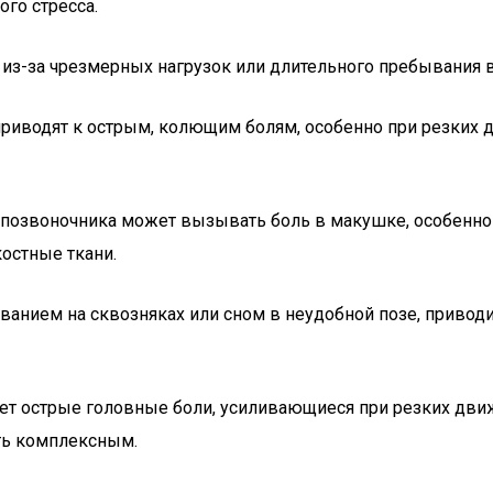
ого стресса.
 из-за чрезмерных нагрузок или длительного пребывания в
 приводят к острым, колющим болям, особенно при резки
й позвоночника может вызывать боль в макушке, особенн
остные ткани.
ыванием на сквозняках или сном в неудобной позе, прив
ает острые головные боли, усиливающиеся при резких дви
ть комплексным.