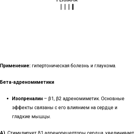
Применение:
гипертоническая болезнь и глаукома.
Бета-адреномиметики
Изопреналин
– β1, β2 адреномиметик. Основные
эффекты связаны с его влиянием на сердце и
гладкие мышцы.
А).
Стимулирует β1 адренорецепторы сердца, увеличивает