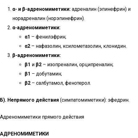
α- и β-адреномиметики:
адреналин (эпинефрин) и
норадреналин (норэпинефрин).
α-адреномиметики:
α1
– фенилэфрин;
α2
– нафазолин, ксилометазолин, клонидин.
β-адреномиметики:
β1
и
β2
– изопреналин, орципреналин;
β1
– добутамин;
β2
– салбутамол, фенотерол.
Б). Непрямого действия
(симпатомиметики): эфедрин.
Адреномиметики прямого действия
АДРЕНОМИМЕТИКИ