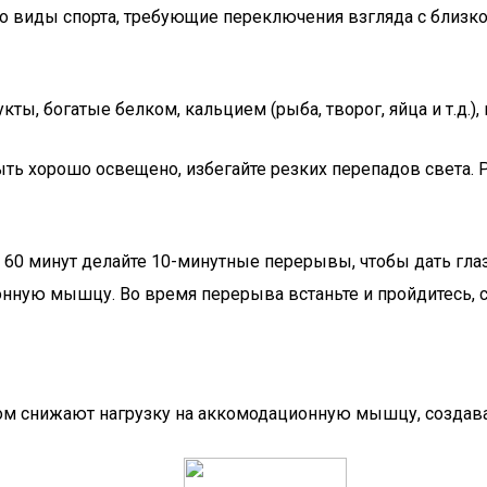
о виды спорта, требующие переключения взгляда с близкого
ты, богатые белком, кальцием (рыба, творог, яйца и т.д.
ь хорошо освещено, избегайте резких перепадов света. Р
0 минут делайте 10-минутные перерывы, чтобы дать глазам
онную мышцу. Во время перерыва встаньте и пройдитесь, 
ом снижают нагрузку на аккомодационную мышцу, создава