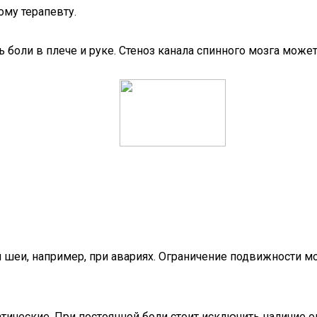
ому терапевту.
оли в плече и руке. Стеноз канала спинного мозга может
шеи, например, при авариях. Ограничение подвижности м
тические. При постоянной боли стоит исключить наличие о