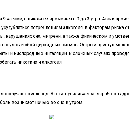
 9 часами, с пиковым временем с 0 до 3 утра. Атаки прои
 усугубляться потреблением алкоголя. К факторам риска 
ы, нарушениях сна, мигрени, а также физическом и умст
 сосудов и сбой циркадных ритмов. Острый приступ можн
аты и кислородные ингаляции. В сложных случаях провод
бегать никотина и алкоголя.
едополучают кислород. В ответ усиливается выработка адр
оль возникает ночью во сне и утром.