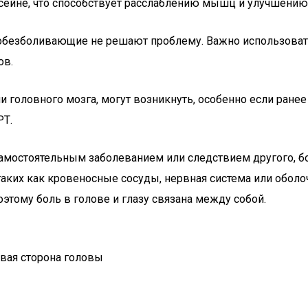
ссейне, что способствует расслаблению мышц и улучшению
к обезболивающие не решают проблему. Важно использова
ов.
ли головного мозга, могут возникнуть, особенно если ране
РТ.
амостоятельным заболеванием или следствием другого, бо
аких как кровеносные сосуды, нервная система или оболоч
этому боль в голове и глазу связана между собой.
евая сторона головы