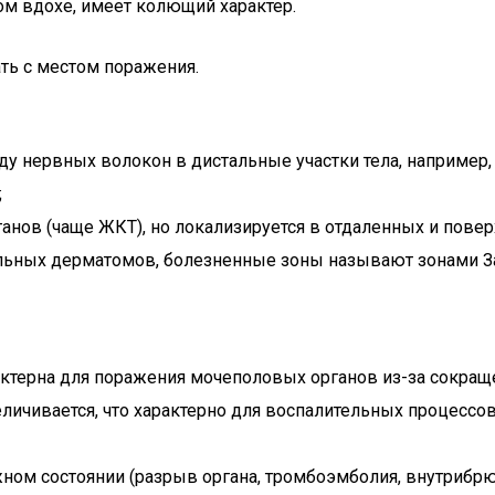
ком вдохе, имеет колющий характер.
ть с местом поражения.
ду нервных волокон в дистальные участки тела, например
;
анов (чаще ЖКТ), но локализируется в отдаленных и повер
ельных дерматомов, болезненные зоны называют зонами З
рактерна для поражения мочеполовых органов из-за сокращ
еличивается, что характерно для воспалительных процессо
жном состоянии (разрыв органа, тромбоэмболия, внутрибр