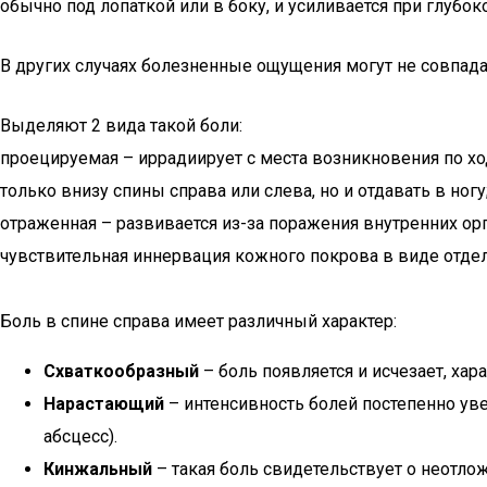
обычно под лопаткой или в боку, и усиливается при глубо
В других случаях болезненные ощущения могут не совпада
Выделяют 2 вида такой боли:
проецируемая – иррадиирует с места возникновения по хо
только внизу спины справа или слева, но и отдавать в ногу
отраженная – развивается из-за поражения внутренних орг
чувствительная иннервация кожного покрова в виде отд
Боль в спине справа имеет различный характер:
Схваткообразный
– боль появляется и исчезает, ха
Нарастающий
– интенсивность болей постепенно ув
абсцесс).
Кинжальный
– такая боль свидетельствует о неотло