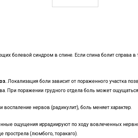
щих болевой синдром в спине. Если спина болит справа в 
оз.
Локализация боли зависит от пораженного участка позв
ева. При поражении грудного отдела боль может ощущатьс
 воспаление нервов (радикулит), боль меняет характер.
нные ощущения иррадиируют по ходу вовлеченных нервных 
е прострела (люмбого, торакаго).