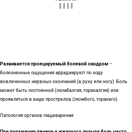
Развивается проецируемый болевой синдром
–
болезненные ощущения иррадиируют по ходу
вовлеченных нервных окончаний (в руку или ногу). Боль
может быть постоянной (люмбалгия, торакалгия) или
проявляться в виде прострелов (люмбого, торакаго).
Патология органов пищеварения
При поражении печени и желчного пузыря боль часто