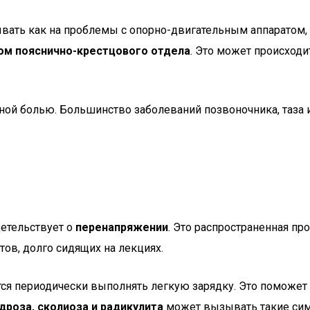
зывать как на проблемы с опорно-двигательным аппаратом, 
ом пояснично-крестцового отдела
. Это может происход
ой болью. Большинство заболеваний позвоночника, таза и
детельствует о
перенапряжении
. Это распространенная п
ов, долго сидящих на лекциях.
тся периодически выполнять легкую зарядку. Это поможе
дроза, сколиоза и радикулита
может вызывать такие си