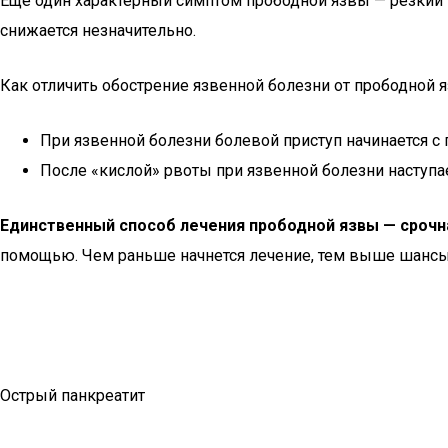
Еще один характерный симптом прободной язвы — резкий 
снижается незначительно.
Как отличить обострение язвенной болезни от прободной 
При язвенной болезни болевой приступ начинается с 
После «кислой» рвоты при язвенной болезни наступае
Единственный способ лечения прободной язвы — срочн
помощью. Чем раньше начнется лечение, тем выше шансы
Острый панкреатит