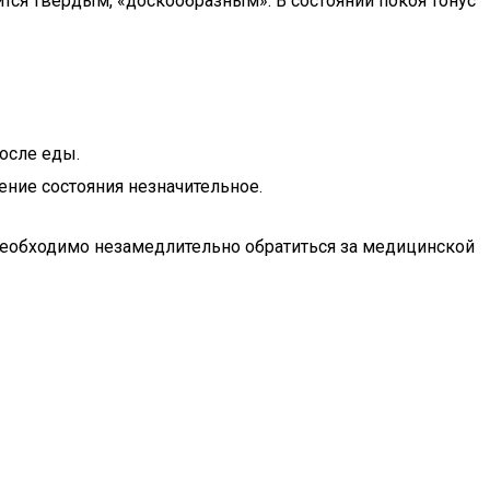
ся твердым, «доскообразным». В состоянии покоя тонус
после еды.
ение состояния незначительное.
еобходимо незамедлительно обратиться за медицинской