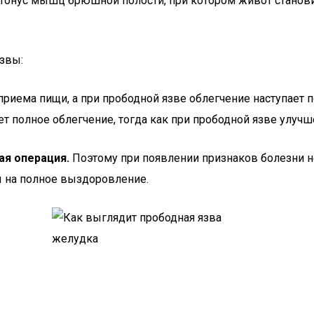
тонус мышц брюшной полости, при котором живот становит
язвы:
приема пищи, а при прободной язве облегчение наступает 
т полное облегчение, тогда как при прободной язве улучш
ая операция.
Поэтому при появлении признаков болезни н
 на полное выздоровление.