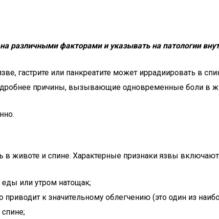
а различными факторами и указывать на патологии внут
зве, гастрите или панкреатите может иррадиировать в спи
подробнее причины, вызывающие одновременные боли в жи
нно.
ь в животе и спине. Характерные признаки язвы включают
е еды или утром натощак;
что приводит к значительному облегчению (это один из наи
 спине;