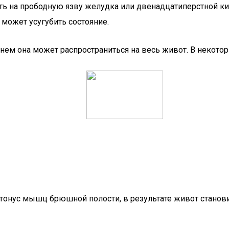
ть на прободную язву желудка или двенадцатиперстной киш
может усугубить состояние.
енем она может распространиться на весь живот. В некото
тонус мышц брюшной полости, в результате живот станови