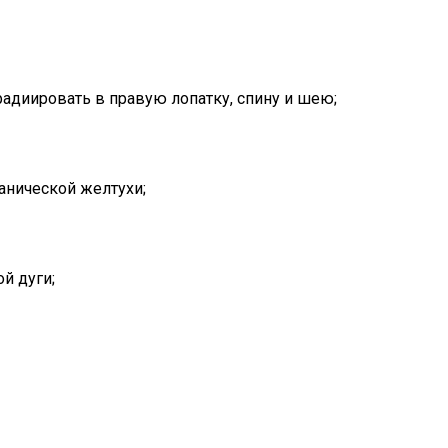
радиировать в правую лопатку, спину и шею;
анической желтухи;
й дуги;