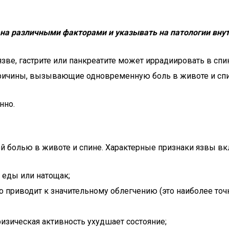
а различными факторами и указывать на патологии внут
зве, гастрите или панкреатите может иррадиировать в спи
причины, вызывающие одновременную боль в животе и спи
нно.
ой болью в животе и спине. Характерные признаки язвы в
е еды или натощак;
что приводит к значительному облегчению (это наиболее то
изическая активность ухудшает состояние;