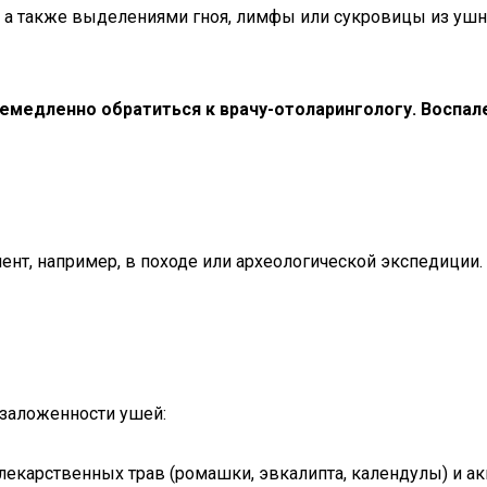
 а также выделениями гноя, лимфы или сукровицы из ушно
медленно обратиться к врачу-отоларингологу. Воспален
нт, например, в походе или археологической экспедиции. 
 заложенности ушей:
лекарственных трав (ромашки, эвкалипта, календулы) и акк