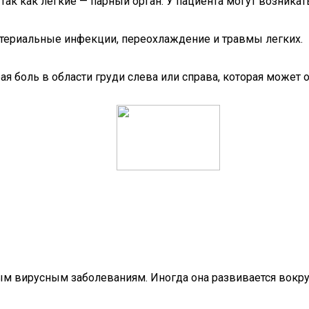
так как легкие — парный орган. У пациента могут возника
териальные инфекции, переохлаждение и травмы легких.
я боль в области груди слева или справа, которая может о
рым вирусным заболеваниям. Иногда она развивается вокру