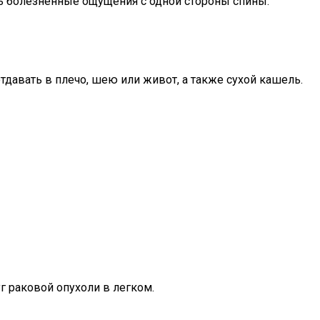
ть болезненные ощущения с одной стороны спины.
тдавать в плечо, шею или живот, а также сухой кашель.
г раковой опухоли в легком.