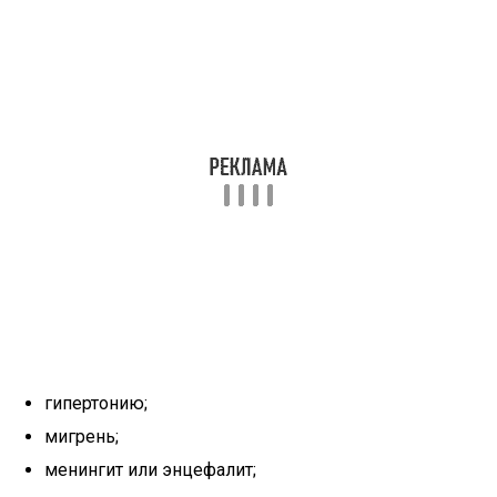
гипертонию;
мигрень;
менингит или энцефалит;