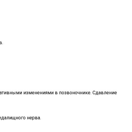
в.
ративными изменениями в позвоночнике. Сдавление
седалищного нерва.