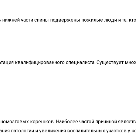
 в нижней части спины подвержены пожилые люди и те, кт
льтация квалифицированного специалиста. Существует мно
омозговых корешков. Наиболее частой причиной является
ния патологии и увеличения воспалительных участков у к