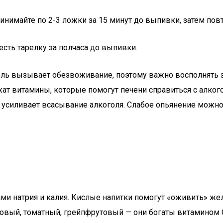
нимайте по 2-3 ложки за 15 минут до выпивки, затем пов
есть тарелку за полчаса до выпивки.
оль вызывает обезвоживание, поэтому важно восполнять 
жат витамины, которые помогут печени справиться с алког
на усиливает всасывание алкоголя. Слабое опьянение можн
ми натрия и калия. Кислые напитки помогут «оживить» же
овый, томатный, грейпфрутовый — они богаты витамином С