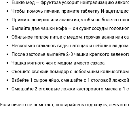
Ешьте мед — фруктоза ускорит нейтрализацию алкого
Чтобы помочь печени, примите таблетку N-ацетилцист
Примите аспирин или анальгин, чтобы не болела голов
Выпейте две чашки кофе — он сузит сосуды головног
Обильное теплое питье с медом, горячая ванна или с
Несколько стаканов воды натощак и небольшая доза 
После застолья выпейте 2-3 чашки крепкого зеленого
Чашка мятного чая с медом вместо сахара.
Съешьте свежий помидор с небольшим количеством 
Взбейте 1 сырое яйцо, смешайте с 1 столовой ложкой 
Смешайте 2 столовые ложки касторового масла в 1 ст
Если ничего не помогает, постарайтесь отдохнуть, лечь и 