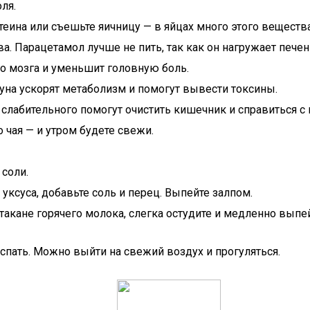
ля.
еина или съешьте яичницу — в яйцах много этого вещества
а. Парацетамол лучше не пить, так как он нагружает печен
о мозга и уменьшит головную боль.
ауна ускорят метаболизм и помогут вывести токсины.
слабительного помогут очистить кишечник и справиться с
 чая — и утром будете свежи.
соли.
уксуса, добавьте соль и перец. Выпейте залпом.
акане горячего молока, слегка остудите и медленно выпей
поспать. Можно выйти на свежий воздух и прогуляться.