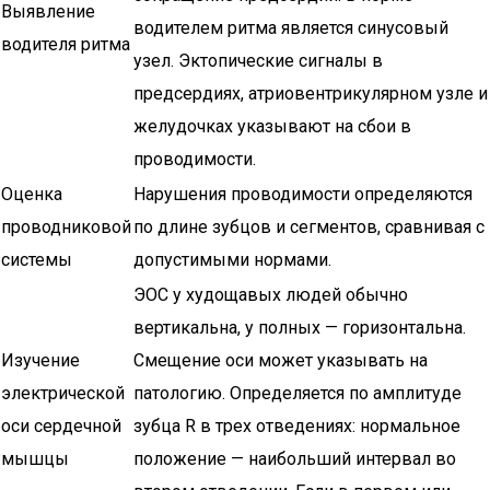
Выявление
водителем ритма является синусовый
водителя ритма
узел. Эктопические сигналы в
предсердиях, атриовентрикулярном узле и
желудочках указывают на сбои в
проводимости.
Оценка
Нарушения проводимости определяются
проводниковой
по длине зубцов и сегментов, сравнивая с
системы
допустимыми нормами.
ЭОС у худощавых людей обычно
вертикальна, у полных — горизонтальна.
Изучение
Смещение оси может указывать на
электрической
патологию. Определяется по амплитуде
оси сердечной
зубца R в трех отведениях: нормальное
мышцы
положение — наибольший интервал во