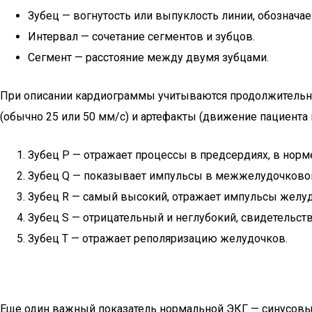
Зубец — вогнутость или выпуклость линии, обозначаема
Интервал — сочетание сегментов и зубцов.
Сегмент — расстояние между двумя зубцами.
При описании кардиограммы учитываются продолжительнос
(обычно 25 или 50 мм/с) и артефакты (движение пациента
Зубец P — отражает процессы в предсердиях, в норм
Зубец Q — показывает импульсы в межжелудочковой 
Зубец R — самый высокий, отражает импульсы желуд
Зубец S — отрицательный и неглубокий, свидетельст
Зубец T — отражает реполяризацию желудочков.
Еще один важный показатель нормальной ЭКГ — синусовый 