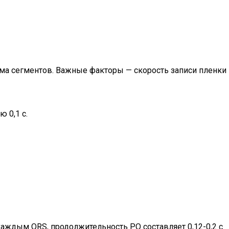
ма сегментов. Важные факторы — скорость записи пленки
 0,1 с.
аждым QRS, продолжительность PQ составляет 0,12-0,2 с