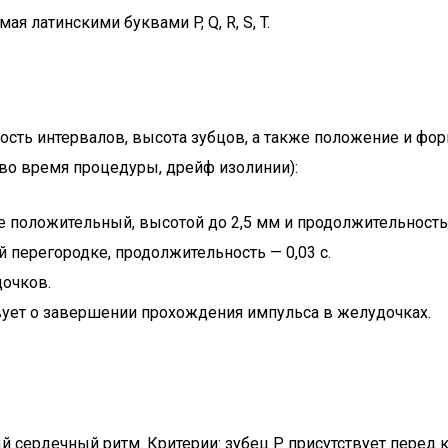
я латинскими буквами P, Q, R, S, T.
ть интервалов, высота зубцов, а также положение и фор
 во время процедуры, дрейф изолинии):
е положительный, высотой до 2,5 мм и продолжительностью
перегородке, продолжительность — 0,03 с.
очков.
вует о завершении прохождения импульса в желудочках.
сердечный ритм. Критерии: зубец P присутствует перед к