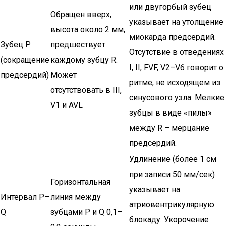
или двугорбый зубец
Обращен вверх,
указывает на утолщение
высота около 2 мм,
миокарда предсердий.
Зубец Р
предшествует
Отсутствие в отведениях
(сокращение
каждому зубцу R.
I, II, FVF, V2–V6 говорит о
предсердий)
Может
ритме, не исходящем из
отсутствовать в III,
синусового узла. Мелкие
V1 и AVL
зубцы в виде «пилы»
между R – мерцание
предсердий.
Удлинение (более 1 см
при записи 50 мм/сек)
Горизонтальная
указывает на
Интервал Р–
линия между
атриовентрикулярную
Q
зубцами Р и Q 0,1–
блокаду. Укорочение