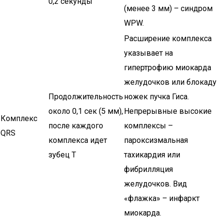
0,2 секунды
(менее 3 мм) – синдром
WPW.
Расширение комплекса
указывает на
гипертрофию миокарда
желудочков или блокаду
Продолжительность
ножек пучка Гиса.
около 0,1 сек (5 мм),
Непрерывные высокие
Комплекс
после каждого
комплексы –
QRS
комплекса идет
пароксизмальная
зубец Т
тахикардия или
фибрилляция
желудочков. Вид
«флажка» – инфаркт
миокарда.