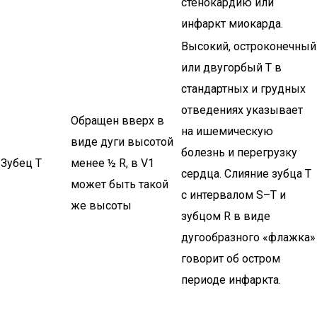
стенокардию или
инфаркт миокарда.
Высокий, остроконечный
или двугорбый Т в
стандартных и грудных
отведениях указывает
Обращен вверх в
на ишемическую
виде дуги высотой
болезнь и перегрузку
Зубец Т
менее ½ R, в V1
сердца. Слияние зубца Т
может быть такой
с интервалом S–T и
же высоты
зубцом R в виде
дугообразного «флажка»
говорит об остром
периоде инфаркта.