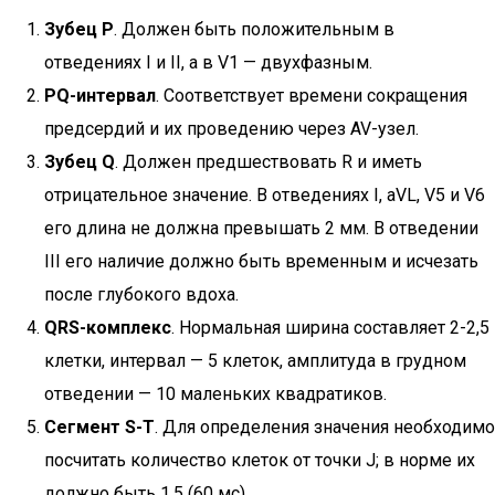
Зубец Р
. Должен быть положительным в
отведениях I и II, а в V1 — двухфазным.
PQ-интервал
. Соответствует времени сокращения
предсердий и их проведению через AV-узел.
Зубец Q
. Должен предшествовать R и иметь
отрицательное значение. В отведениях I, aVL, V5 и V6
его длина не должна превышать 2 мм. В отведении
III его наличие должно быть временным и исчезать
после глубокого вдоха.
QRS-комплекс
. Нормальная ширина составляет 2-2,5
клетки, интервал — 5 клеток, амплитуда в грудном
отведении — 10 маленьких квадратиков.
Сегмент S-T
. Для определения значения необходимо
посчитать количество клеток от точки J; в норме их
должно быть 1,5 (60 мс).