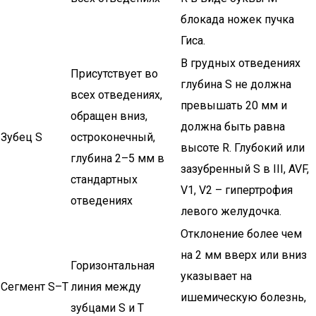
блокада ножек пучка
Гиса.
В грудных отведениях
Присутствует во
глубина S не должна
всех отведениях,
превышать 20 мм и
обращен вниз,
должна быть равна
Зубец S
остроконечный,
высоте R. Глубокий или
глубина 2–5 мм в
зазубренный S в III, AVF,
стандартных
V1, V2 – гипертрофия
отведениях
левого желудочка.
Отклонение более чем
на 2 мм вверх или вниз
Горизонтальная
указывает на
Сегмент S–T
линия между
ишемическую болезнь,
зубцами S и T