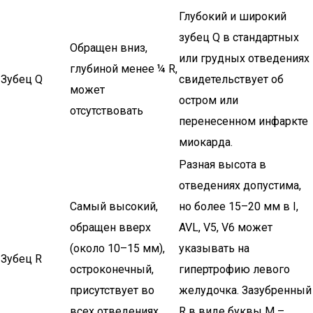
Глубокий и широкий
зубец Q в стандартных
Обращен вниз,
или грудных отведениях
глубиной менее ¼ R,
Зубец Q
свидетельствует об
может
остром или
отсутствовать
перенесенном инфаркте
миокарда.
Разная высота в
отведениях допустима,
Самый высокий,
но более 15–20 мм в I,
обращен вверх
AVL, V5, V6 может
(около 10–15 мм),
указывать на
Зубец R
остроконечный,
гипертрофию левого
присутствует во
желудочка. Зазубренный
всех отведениях
R в виде буквы М –