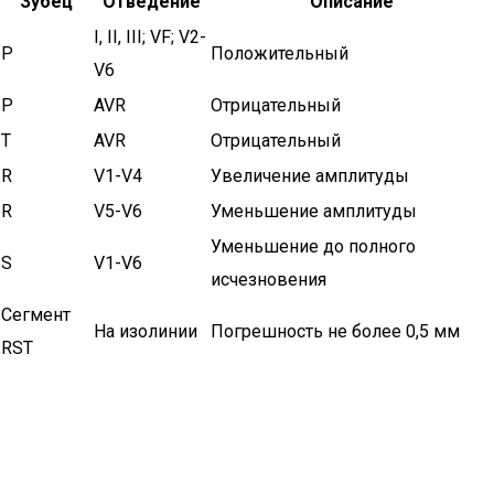
Зубец
Отведение
Описание
Ι, ΙΙ, ΙΙΙ; VF; V2-
Р
Положительный
V6
Р
AVR
Отрицательный
Т
AVR
Отрицательный
R
V1-V4
Увеличение амплитуды
R
V5-V6
Уменьшение амплитуды
Уменьшение до полного
S
V1-V6
исчезновения
Сегмент
На изолинии
Погрешность не более 0,5 мм
RSТ