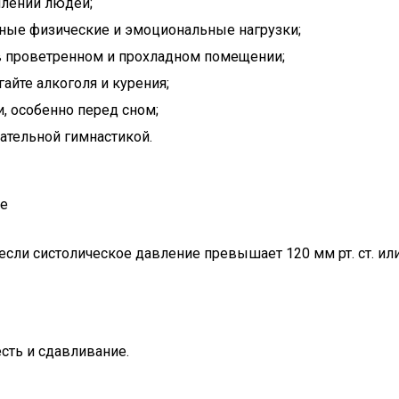
плений людей;
льные физические и эмоциональные нагрузки;
 в проветренном и прохладном помещении;
айте алкоголя и курения;
 особенно перед сном;
ательной гимнастикой.
ие
ли систолическое давление превышает 120 мм рт. ст. или р
сть и сдавливание.