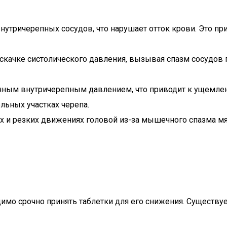
внутричерепных сосудов, что нарушает отток крови. Это п
скачке систолического давления, вызывая спазм сосудов 
ным внутричерепным давлением, что приводит к ущемлен
льных участках черепа.
х и резких движениях головой из-за мышечного спазма м
имо срочно принять таблетки для его снижения. Существу