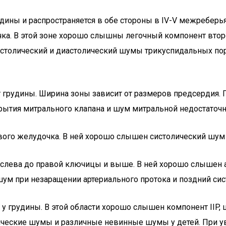
ины и распространяется в обе стороны в IV-V межреберья
чка. В этой зоне хорошо слышны легочный компонент второ
 систолический и диастолический шумы трикуспидальных п
т грудины. Ширина зоны зависит от размеров предсердия. 
рытия митрального клапана и шум митральной недостаточн
ого желудочка. В ней хорошо слышен систолический шум 
я слева до правой ключицы и выше. В ней хорошо слышен 
 шум при незаращении артериального протока и поздний си
а у грудины. В этой области хорошо слышен компонент IIP
мические шумы и различные невинные шумы у детей. При 