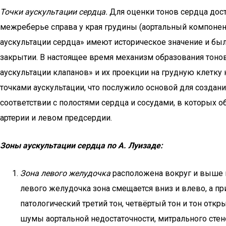
Точки аускультации сердца.
Для оценки тонов сердца доста
межреберье справа у края грудины (аортальный компонент 
аускультации сердца» имеют историческое значение и был
закрытии. В настоящее время механизм образования тонов
аускультации клапанов» и их проекции на грудную клетк
точками аускультации, что послужило основой для создания
соответствии с полостями сердца и сосудами, в которых 
артерии и левом предсердии.
Зоны аускультации сердца по А. Луизаде:
Зона левого желудочка
расположена вокруг и выше в
левого желудочка зона смещается вниз и влево, а п
патологический третий тон, четвёртый тон и тон отк
шумы аортальной недостаточности, митрального стен