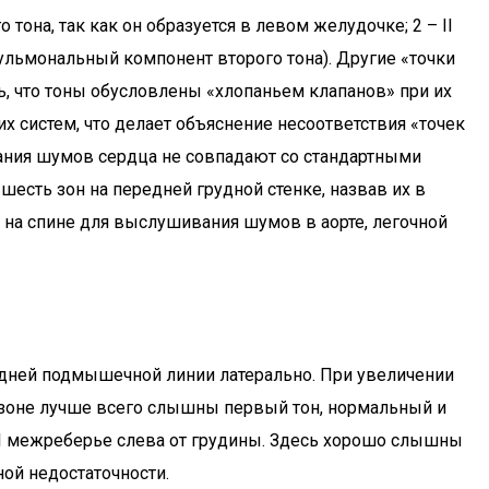
тона, так как он образуется в левом желудочке; 2 – II
пульмональный компонент второго тона). Другие «точки
ь, что тоны обусловлены «хлопаньем клапанов» при их
х систем, что делает объяснение несоответствия «точек
вания шумов сердца не совпадают со стандартными
шесть зон на передней грудной стенке, назвав их в
 на спине для выслушивания шумов в аорте, легочной
едней подмышечной линии латерально. При увеличении
ой зоне лучше всего слышны первый тон, нормальный и
 III межреберье слева от грудины. Здесь хорошо слышны
ой недостаточности.