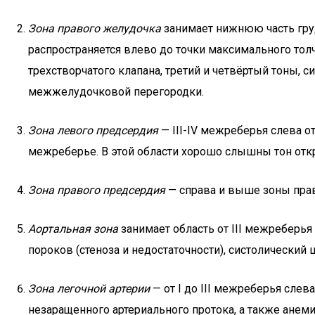
Зона правого желудочка
занимает нижнюю часть груд
распространяется влево до точки максимального тол
трехстворчатого клапана, третий и четвёртый тоны,
межжелудочковой перегородки.
Зона левого предсердия
— III-IV межреберья слева о
межреберье. В этой области хорошо слышны тон отк
Зона правого предсердия
— справа и выше зоны прав
Аортальная зона
занимает область от III межреберь
пороков (стеноза и недостаточности), систолический
Зона легочной артерии
— от I до III межреберья слев
незаращенного артериального протока, а также ане