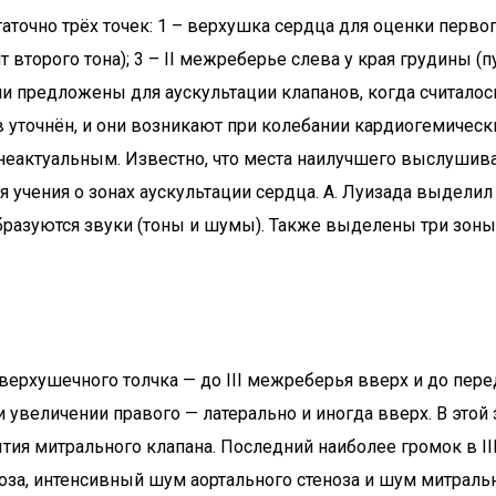
точно трёх точек: 1 – верхушка сердца для оценки первого 
второго тона); 3 – II межреберье слева у края грудины (
и предложены для аускультации клапанов, когда считалос
 уточнён, и они возникают при колебании кардиогемически
у неактуальным. Известно, что места наилучшего выслуши
 учения о зонах аускультации сердца. А. Луизада выделил 
образуются звуки (тоны и шумы). Также выделены три зоны
ерхушечного толчка — до III межреберья вверх и до пер
ри увеличении правого — латерально и иногда вверх. В эт
рытия митрального клапана. Последний наиболее громок в
оза, интенсивный шум аортального стеноза и шум митральн