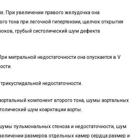
х. При увеличении правого желудочка она
го тона при легочной гипертензии, щелчок открытия
ороков, грубый систолический шум дефекта
При митральной недостаточности она опускается в V
ости.
трикуспидальной недостаточности.
аортальный компонент второго тона, шумы аортальных
столический шум коарктации аорты.
, шумы пульмональных стеноза и недостаточности, шум
увеличении размеров отдельных камер сердца размер и