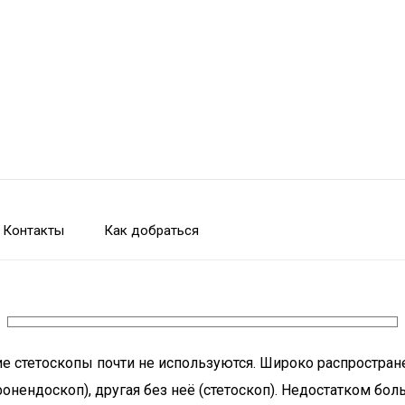
Контакты
Как добраться
ие стетоскопы почти не используются. Широко распростра
онендоскоп), другая без неё (стетоскоп). Недостатком бо